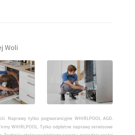
j Woli
li. Naprawy tylko pogwarancyjne WHIRLPOOL AGD.
firmy WHIRLPOOL. Tylko odpłatne naprawy serwisowe
 Technicy stalowowolskiego serwisu posiadają części