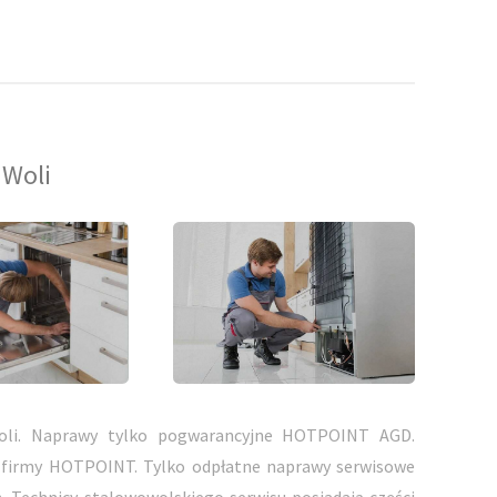
 Woli
li. Naprawy tylko pogwarancyjne HOTPOINT AGD.
 firmy HOTPOINT. Tylko odpłatne naprawy serwisowe
 Technicy stalowowolskiego serwisu posiadają części