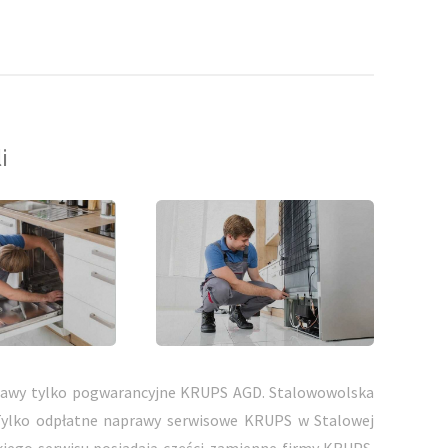
i
rawy tylko pogwarancyjne KRUPS AGD. Stalowowolska
Tylko odpłatne naprawy serwisowe KRUPS w Stalowej
kiego serwisu posiadają części zamienne firmy KRUPS.