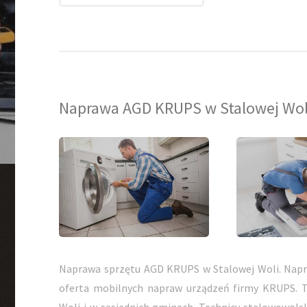
Naprawa AGD KRUPS w Stalowej Wol
Naprawa sprzętu AGD KRUPS w Stalowej Woli. Nap
oferta mobilnych napraw urządzeń firmy KRUPS. 
Woli i w sąsiednich gminach. Technicy stalowowols