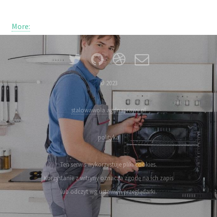
More:
© 2023
stalowawola.agdnaprawy.pl
polityka
Ten serwis wykorzystuje pliki cookies.
Korzystanie z witryny oznacza zgodę na ich zapis
lub odczyt wg ustawień przeglądarki.