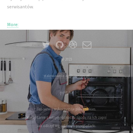
serwisantów.
More:
© 2023
stalowawola.agdnaprawy.pl
polityka
Ten serwis wykorzystuje pliki cookies.
Korzystanie z witryny oznacza zgodę na ich zapis
lub odczyt wg ustawień przeglądarki.